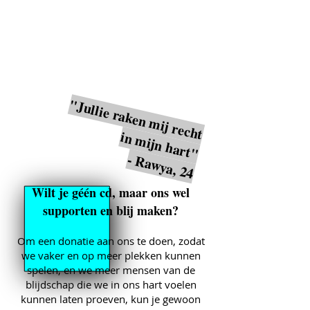
"Jullie raken mij recht
in mijn hart"
- Rawya, 24
Wilt je géén cd, maar ons wel
supporten en blij maken?
Om een donatie aan ons te doen, zodat
we vaker en op meer plekken kunnen
spelen, en we meer mensen van de
blijdschap die we in ons hart voelen
kunnen laten proeven, kun je gewoon