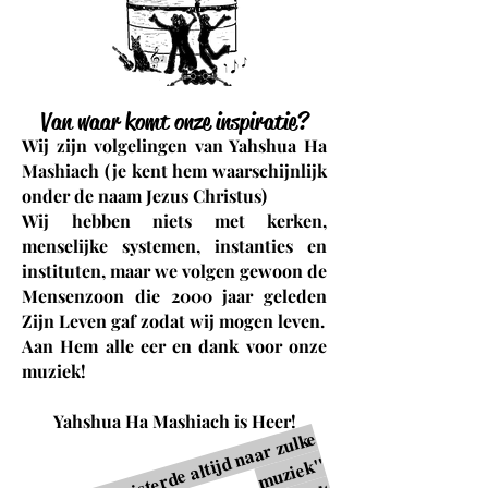
Van waar komt onze inspiratie?
Wij zijn volgelingen van Yahshua Ha
Mashiach (je kent hem waarschijnlijk
onder de naam Jezus Christus)
Wij hebben niets met kerken,
menselijke systemen, instanties en
instituten, maar we volgen gewoon de
Mensenzoon die 2000 jaar geleden
Zijn Leven gaf zodat wij mogen leven.
Aan Hem alle eer en dank voor onze
muziek!
Yahshua Ha Mashiach is Heer!
"
Mij
n
z
o
o
n l
uist
e
r
d
e
d
n
a
a
r
z
ul
k
e
m
u
zi
e
k
altij
"