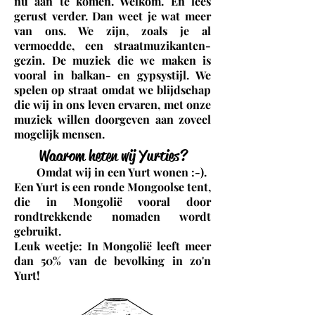
nu aan te komen. Welkom. En lees
gerust verder. Dan weet je wat meer
van ons. We zijn, zoals je al
vermoedde, een straatmuzikanten-
gezin. De muziek die we maken is
vooral in balkan- en gypsystijl. We
spelen op straat omdat we blijdschap
die wij in ons leven ervaren, met onze
muziek willen doorgeven aan zoveel
mogelijk mensen.
Waarom heten wij Yurties?
Omdat wij in een Yurt wonen :-).
Een Yurt is een ronde Mongoolse tent,
die in Mongolië vooral door
rondtrekkende nomaden wordt
gebruikt.
Leuk weetje: In Mongolië leeft meer
dan 50% van de bevolking in zo'n
Yurt!