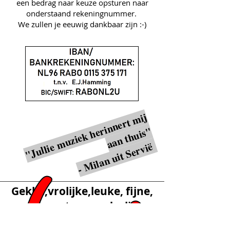
een bedrag naar keuze opsturen naar
onderstaand rekeningnummer.
We zullen je eeuwig dankbaar zijn :-)
"
J
ulli
e
m
u
zi
e
k
h
ri
n
n
e
r
t
mi
j
a
a
n
t
h
ui
s
e
"
- Milan uit Servië
Gekke,vrolijke,leuke, fijne,
mooie, ontroerende, lieve,
grappige, blije,