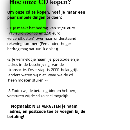
Hoe onze CD kopen?
Om onze cd te kopen, hoef je maar een
paar simpele dingen te doen:
- 1: Je maakt het bedrag van 15,50 euro
(13 euro voor cd en 2,50 euro
verzendkosten) over naar onderstaand
rekeningnummer. (Een ander, hoger
bedrag mag natuurlijk ook :-))
-2: Je vermeldt je naam, je postcode en je
adres in de beschrijving van de
transactie. Deze stap is ZEER belangrijk,
anders weten wij niet waar we de cd
heen moeten sturen :-)
-3
Zodra wij de betaling binnen hebben,
versturen wij de cd zo snel mogelijk.
Nogmaals: NIET VERGETEN je naam,
adres, en postcode
toe te voegen bij de
betaling!